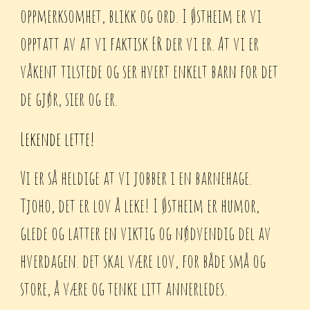
oppmerksomhet, blikk og ord. I Østheim er vi
opptatt av at vi faktisk ER der vi er. At vi er
våkent tilstede og ser hvert enkelt barn for det
de gjør, sier og er.
Lekende lette!
Vi er så heldige at vi jobber i en barnehage.
Tjoho, det er lov å leke! I Østheim er humor,
glede og latter en viktig og nødvendig del av
hverdagen. det skal være lov, for både små og
store, å være og tenke litt annerledes.