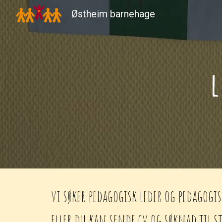
Østheim barnehage
Sk
l
vi søker pedagogisk leder og pedagog
eller du kan sende cv og søknad til
s