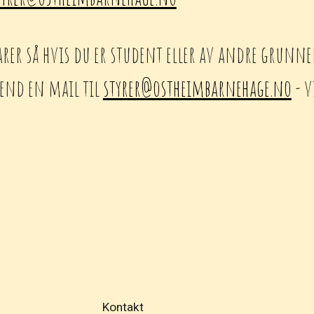
karer så hvis du er student eller av andre grunn
send en mail til
styrer@ostheimbarnehage.no
- v
Kontakt