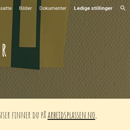
satte
Bilder
Dokumenter
Ledige stillinger
ion
 r
onser finner du på
arbeidsplassen.no
,