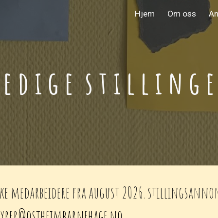
Hjem
Om oss
An
ip to main content
Skip to navigat
 e d i g e s t i l l i n g e
iske medarbeidere fra august 2026. stillingsann
tyrer@ostheimbarnehage.no